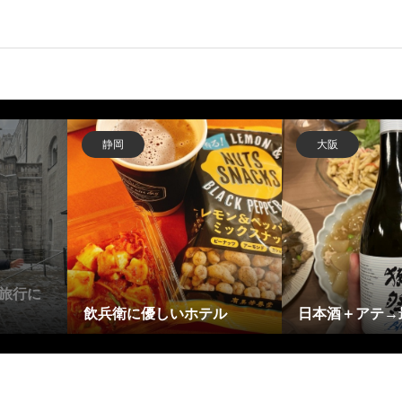
静岡
大阪
旅行に
飲兵衛に優しいホテル
日本酒＋アテ→