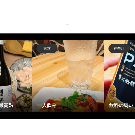
東京
神奈川
最高🍶
一人飲み
飲料の匂い