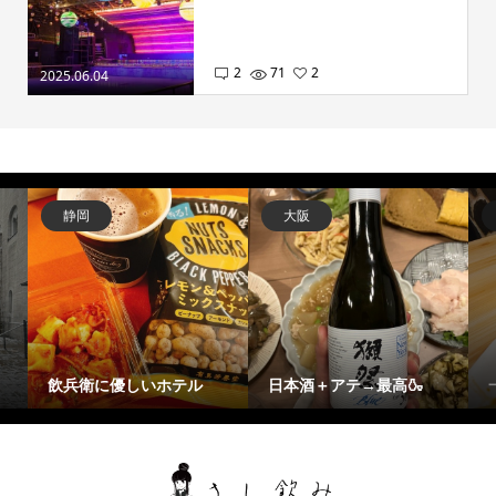
2
71
2
2025.06.04
静岡
大阪
飲兵衛に優しいホテル
日本酒＋アテ→最高🍶