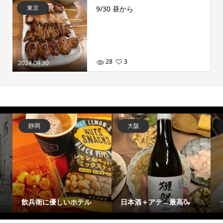
東京
9/30 昼から
28
3
2024.09.30
静岡
大阪
飲兵衛に優しいホテル
日本酒＋アテ→最高🍶