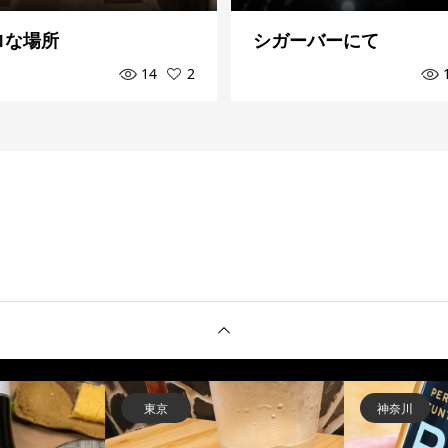
ロな場所
シガーバーにて
14
2
福島
神奈川