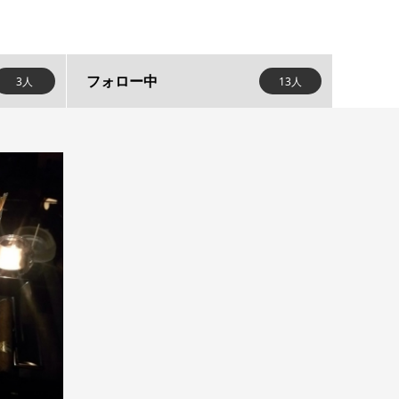
フォロー中
3人
13人