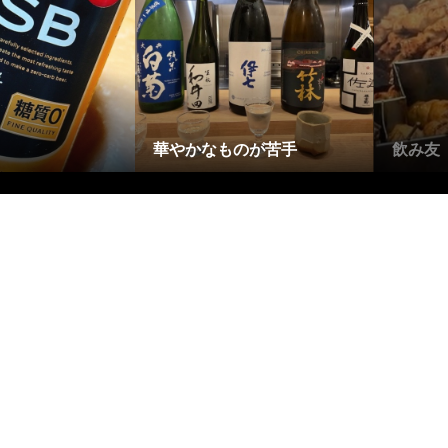
ヨーロッ
ひとり呑みもいいよね。
行きまし