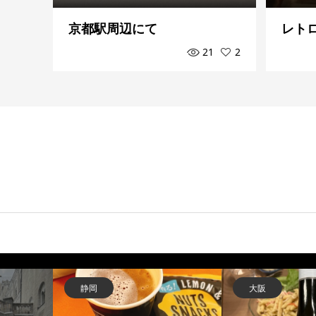
京都駅周辺にて
レト
21
2
大阪
東京